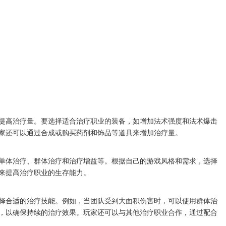
提高治疗量。要选择适合治疗职业的装备，如增加法术强度和法术爆击
家还可以通过合成或购买药剂和饰品等道具来增加治疗量。
单体治疗、群体治疗和治疗增益等。根据自己的游戏风格和需求，选择
来提高治疗职业的生存能力。
择合适的治疗技能。例如，当团队受到大面积伤害时，可以使用群体治
，以确保持续的治疗效果。玩家还可以与其他治疗职业合作，通过配合