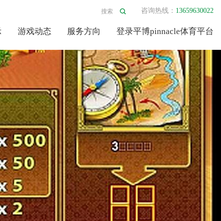
咨询热线：
13659630022
示
游戏动态
服务方向
登录平博pinnacle体育平台