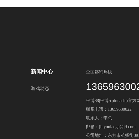
新闻中心
全国咨询热线
136596300
游戏动态
平博88|平博·(pinnacle)官
联系电话：13659630022
联系人：李总
邮箱：jiuyoulaoge@j9.com
公司地址：东方市茧贱街39