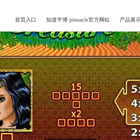
首页入口
知道平博·pinnacle官方网站
产品展