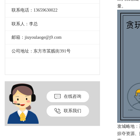
量。
联系电话：13659630022
联系人：李总
邮箱：jiuyoulaoge@j9.com
公司地址：东方市茧贱街391号
在线咨询
联系我们
攻城略地：
掠夺资源、