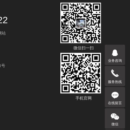
22
方网站
微信扫一扫
业务咨询
1号
服务热线
手机官网
在线留言
微信