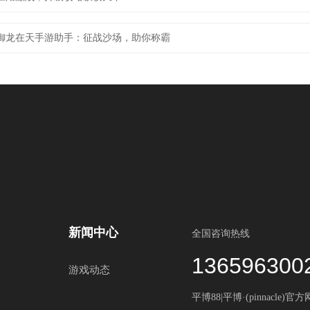
御龙在天手游助手：征战沙场，助你称霸
新闻中心
全国咨询热线
136596300
游戏动态
平博88|平博·(pinnacle)官