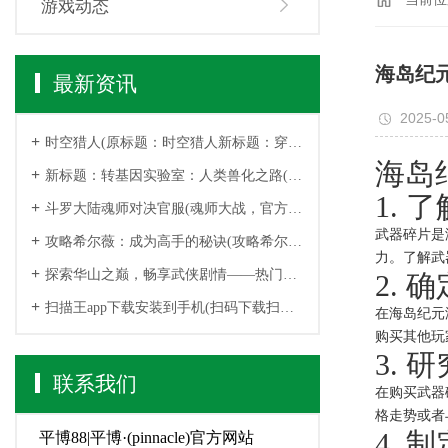
游戏动态
海岛纪
最新资讯
2025-0
时空猎人(原标题：时空猎人新标题：穿越时空的猎人)
海岛
新标题：转基因实验室：人类兽化之路(转基因实验室：续写“人类兽化之路”的故事)
1.
斗罗大陆魂师对决官服(魂师大战，官方对决！)
武器碎片是
攻略希尔薇：成为高手的秘诀(攻略希尔薇：高手之路秘籍)
力。了解武
探索华山之巅，畅享武侠剧情——热门回合制手游推荐(华山之巅热门回合制手游，探索武侠剧情！)
2. 
扫描王app下载安装到手机(扫码下载扫描王，体验最便捷的APP安装方式！)
在海岛纪元
购买其他玩
3. 
联系我们
在购买武器
格走势或者
4. 
平博88|平博·(pinnacle)官方网站