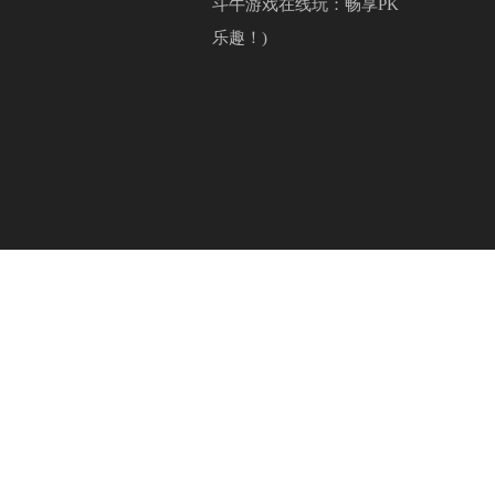
斗牛游戏在线玩：畅享PK
乐趣！)
Co