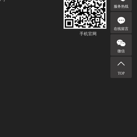
服务热线
在线留言
手机官网
微信
TOP