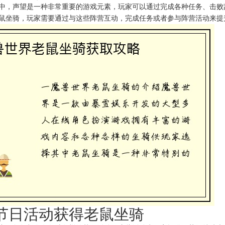
中，声望是一种非常重要的游戏元素，玩家可以通过完成各种任务、击败
鼠坐骑，玩家需要通过与这些阵营互动，完成任务或者参与阵营活动来提
节日活动获得老鼠坐骑