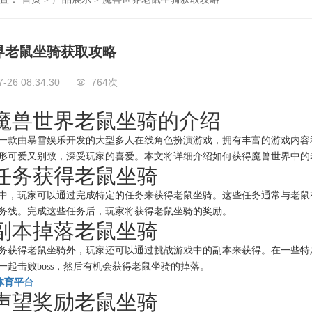
界老鼠坐骑获取攻略
7-26 08:34:30
764次
魔兽世界老鼠坐骑的介绍
一款由暴雪娱乐开发的大型多人在线角色扮演游戏，拥有丰富的游戏内容
形可爱又别致，深受玩家的喜爱。本文将详细介绍如何获得魔兽世界中的
任务获得老鼠坐骑
中，玩家可以通过完成特定的任务来获得老鼠坐骑。这些任务通常与老鼠
务线。完成这些任务后，玩家将获得老鼠坐骑的奖励。
副本掉落老鼠坐骑
务获得老鼠坐骑外，玩家还可以通过挑战游戏中的副本来获得。在一些特
一起击败boss，然后有机会获得老鼠坐骑的掉落。
le体育平台
声望奖励老鼠坐骑