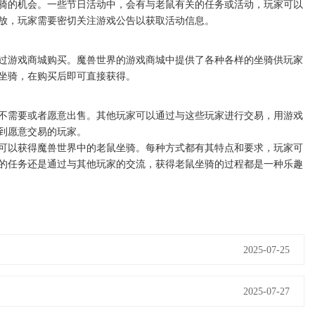
骑的机会。一些节日活动中，会有与老鼠有关的任务或活动，玩家可以
放，玩家需要密切关注游戏公告以获取活动信息。
过游戏商城购买。魔兽世界的游戏商城中提供了各种各样的坐骑供玩家
坐骑，在购买后即可直接获得。
不需要或者愿意出售。其他玩家可以通过与这些玩家进行交易，用游戏
到愿意交易的玩家。
可以获得魔兽世界中的老鼠坐骑。每种方式都有其特点和要求，玩家可
的任务还是通过与其他玩家的交流，获得老鼠坐骑的过程都是一种乐趣
2025-07-25
2025-07-27