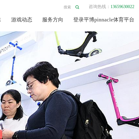
咨询热线：
13659630022
示
游戏动态
服务方向
登录平博pinnacle体育平台