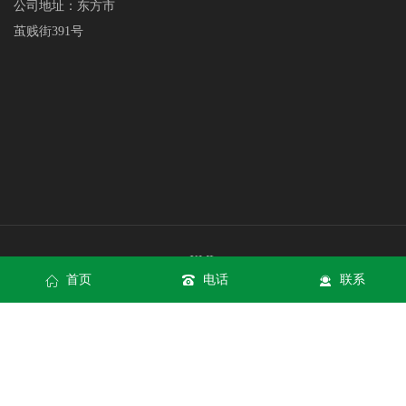
公司地址：东方市
茧贱街391号
XML
首页
电话
联系
网站地图
网站地图
平博88官网地址网页版
平博88官网地址手机版入口
平博88官网地址APP下载